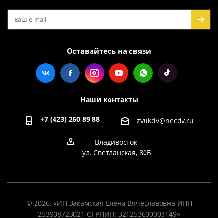
Оставайтесь на связи
Наши контакты
+7 (423) 260 89 88
zvukdv@necdv.ru
Владивосток,
ул. Светланская, 80Б
© 2026. «ИП Закамская Елена Вячеславовна ИНН
253908723021 ОГРНИП: 321253600003149»