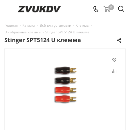
0
Главная
-
Каталог
-
Всё для установки
-
Клеммы
-
U - образные клеммы
-
Stinger SPT5124 U клемма
Stinger SPT5124 U клемма