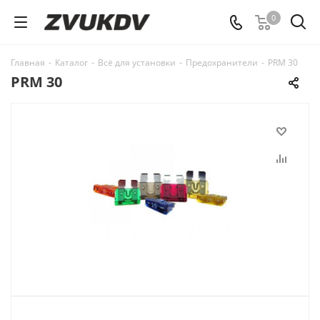
0
Главная
-
Каталог
-
Всё для установки
-
Предохранители
-
PRM 30
PRM 30