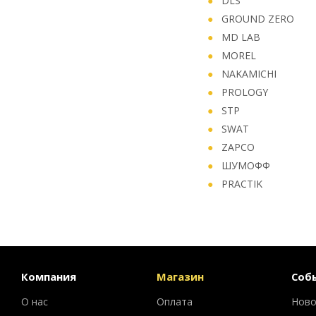
DLS
GROUND ZERO
MD LAB
MOREL
NAKAMICHI
PROLOGY
STP
SWAT
ZAPCO
ШУМОФФ
PRACTIK
Компания
Магазин
Соб
О нас
Оплата
Ново