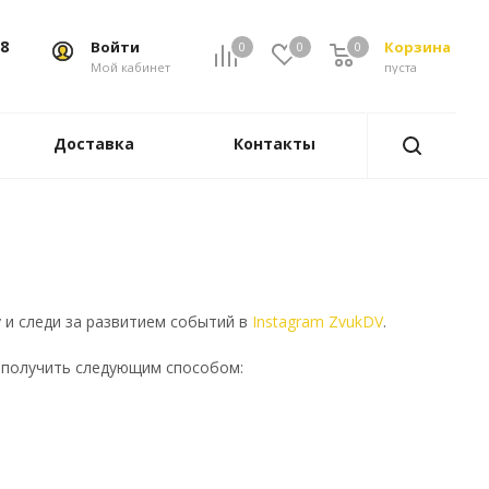
88
Войти
Корзина
0
0
0
0
Мой кабинет
пуста
Доставка
Контакты
 и следи за развитием событий в
Instagram ZvukDV
.
 получить следующим способом: