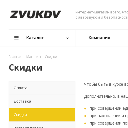
интернет-магазин всего, чт
с автозвуком и безопаснос
Каталог
Компания
Главная
-
Магазин
-
Скидки
Скидки
Чтобы быть в курсе в
Оплата
Дополнительно, в на
Доставка
при совершении ед
Скидки
при накоплении и 
при совершении по