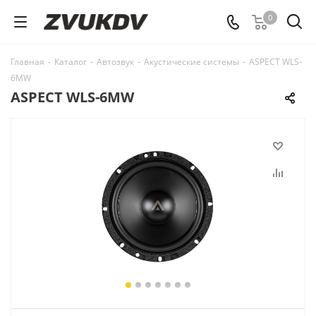
0
Главная
-
Каталог
-
Автозвук
-
Акустические системы
-
ASPECT WLS-
6MW
ASPECT WLS-6MW