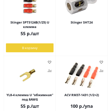
Stinger SPT5124B(1/25) U
Stinger SHT24
клемма
55
р.
/шт
В корзину
YL8-4 клемма U "обжимная"
ACV RM37-1431 (1/2+2)
под 8AWG
55
р.
/шт
100
р.
/упа