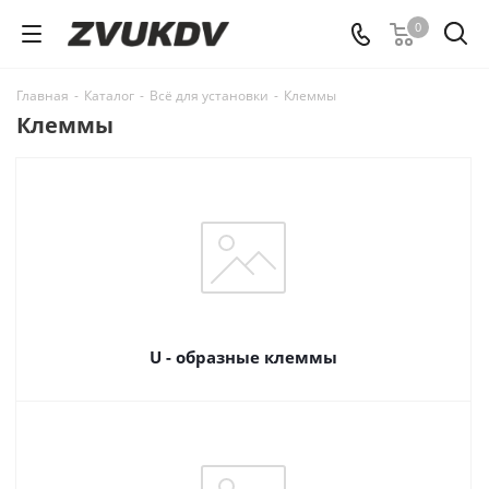
0
Главная
-
Каталог
-
Всё для установки
-
Клеммы
Клеммы
U - образные клеммы