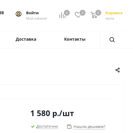
88
Войти
Корзина
0
0
0
0
Мой кабинет
пуста
Доставка
Контакты
1 580
р.
/шт
Достаточно
Нашли дешевле?