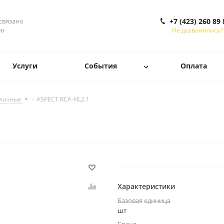
 связано
+7 (423) 260 89 
ью
Не дозвонились?
Услуги
События
Оплата
лочные
-
ASPECT RCA-NL2.1
Характеристики
Базовая единица
шт