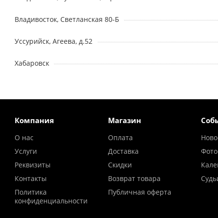
Владивосток, Светланская 80-Б
Уссурийск, Агеева, д.52
Хабаровск
Компания
Магазин
Соб
О нас
Оплата
Ново
Услуги
Доставка
Фото
Реквизиты
Скидки
Кале
Контакты
Возврат товара
Судь
Политика
Публичная оферта
конфиденциальности