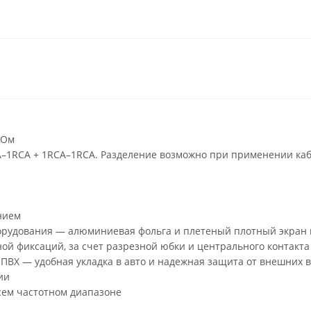
 Ом
–1RCA + 1RCA–1RCA. Разделение возможно при применении кабе
нием
орудования — алюминиевая фольга и плетеный плотный экран и
й фиксаций, за счет разрезной юбки и центрального контакта
ПВХ — удобная укладка в авто и надежная защита от внешних в
ии
всем частотном диапазоне