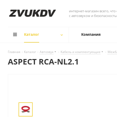
интернет-магазин всего, что
с автозвуком и безопасност
Каталог
Компания
Главная
-
Каталог
-
Автозвук
-
Кабель и комплектующие
-
Межб
ASPECT RCA-NL2.1