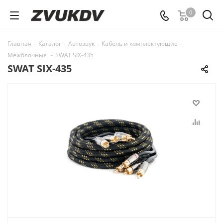
0
Главная
-
Каталог
-
Автозвук
-
Кабель и комплектующие
-
Межблочные
-
SWAT SIX-435
SWAT SIX-435