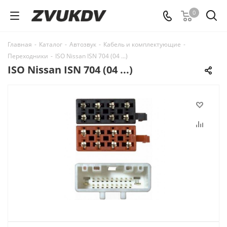
0
Главная
-
Каталог
-
Автозвук
-
Кабель и комплектующие
-
Переходники
-
ISO Nissan ISN 704 (04 ...)
ISO Nissan ISN 704 (04 ...)