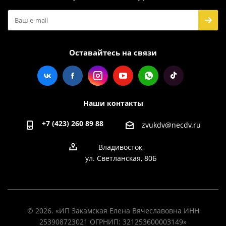
Оставайтесь на связи
Наши контакты
+7 (423) 260 89 88
zvukdv@necdv.ru
Владивосток,
ул. Светланская, 80Б
© 2026. «ИП Закамская Елена Вячеславовна ИНН
253908723021 ОГРНИП: 321253600003149»