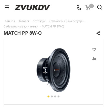
0
Главная
-
Каталог
-
Автозвук
-
Сабвуферы и аксессуары
-
Сабвуферные динамики
-
MATCH PP 8W-Q
MATCH PP 8W-Q