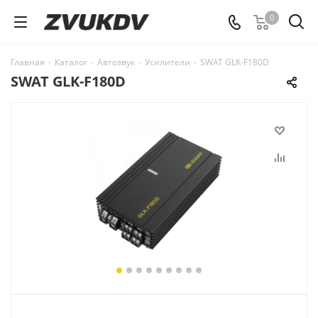
0
Главная
-
Каталог
-
Автозвук
-
Усилители
-
SWAT GLK-F180D
SWAT GLK-F180D