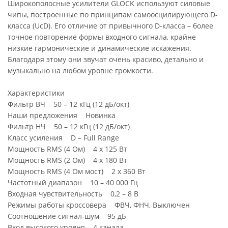
Широкополосные усилители GLOCK используют силовые
чипы, построенные по принципам самоосцилирующего D-
класса (UcD). Его отличие от привычного D-класса – более
точное повторение формы входного сигнала, крайне
низкие гармонические и динамические искажения.
Благодаря этому они звучат очень красиво, детально и
музыкально на любом уровне громкости.
Характеристики
Фильтр ВЧ 50 – 12 кГц (12 дБ/окт)
Наши предложения Новинка
Фильтр НЧ 50 – 12 кГц (12 дБ/окт)
Класс усиления D – Full Range
Мощность RMS (4 Ом) 4 х 125 Вт
Мощность RMS (2 Ом) 4 х 180 Вт
Мощность RMS (4 Ом мост) 2 х 360 Вт
Частотный диапазон 10 – 40 000 Гц
Входная чувствительность 0,2 – 8 В
Режимы работы кроссовера ФВЧ, ФНЧ, Выключен
Соотношение сигнал-шум 95 дБ
Вход высокого уровня 4 канала