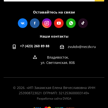
Оставайтесь на связи
Наши контакты
+7 (423) 260 89 88
zvukdv@necdv.ru
Владивосток,
ул. Светланская, 80Б
© 2026. «ИП Закамская Елена Вячеславовна ИНН
253908723021 ОГРНИП: 321253600003149»
Разработка сайта DVIGA