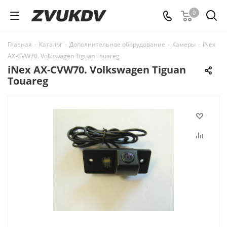
0
Главная
-
Каталог
-
Дополнительное оборудование
-
Камеры
-
iNex
AX-CVW70. Volkswagen Tiguan Touareg
iNex AX-CVW70. Volkswagen Tiguan
Touareg