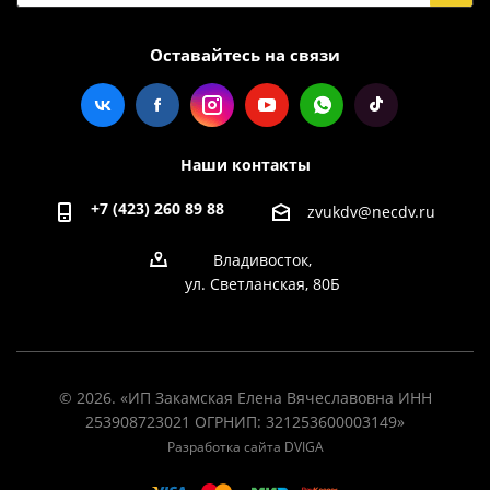
Оставайтесь на связи
Наши контакты
+7 (423) 260 89 88
zvukdv@necdv.ru
Владивосток,
ул. Светланская, 80Б
© 2026. «ИП Закамская Елена Вячеславовна ИНН
253908723021 ОГРНИП: 321253600003149»
Разработка сайта DVIGA