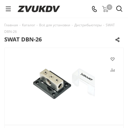
0
Главная
-
Каталог
-
Всё для установки
-
Дистрибьютеры
-
SWAT
DBN-26
SWAT DBN-26