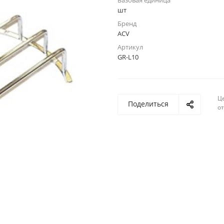
Базовая единица
шт
Бренд
ACV
Артикул
GR-L10
Ц
Поделиться
о