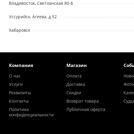
Владивосток, Светланская 80-Б
Уссурийск, Агеева, д.52
Хабаровск
Компания
Магазин
Соб
О нас
Оплата
Ново
Услуги
Доставка
Фото
Реквизиты
Скидки
Кале
Контакты
Возврат товара
Судь
Политика
Публичная оферта
конфиденциальности