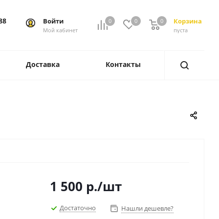
88
Войти
Корзина
0
0
0
0
Мой кабинет
пуста
Доставка
Контакты
1 500
р.
/шт
Достаточно
Нашли дешевле?