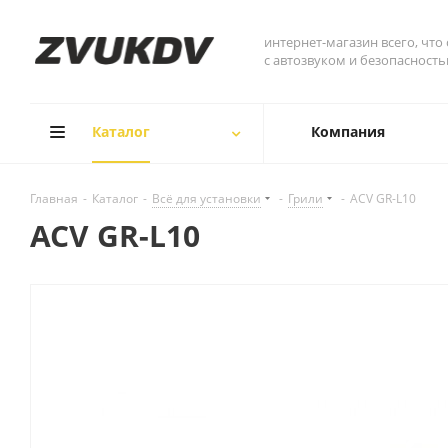
интернет-магазин всего, что
с автозвуком и безопасност
Каталог
Компания
Главная
-
Каталог
-
Всё для установки
-
Грили
-
ACV GR-L10
ACV GR-L10