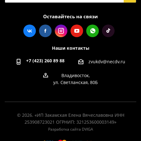
Оставайтесь на связи
Наши контакты
+7 (423) 260 89 88
zvukdv@necdv.ru
Владивосток,
ул. Светланская, 80Б
© 2026. «ИП Закамская Елена Вячеславовна ИНН
253908723021 ОГРНИП: 321253600003149»
Разработка сайта DVIGA