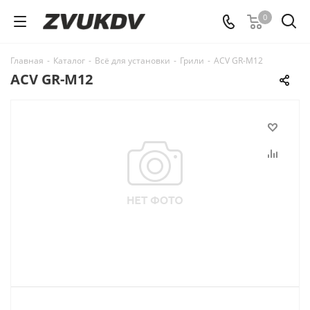
0
Главная
-
Каталог
-
Всё для установки
-
Грили
-
ACV GR-M12
ACV GR-M12