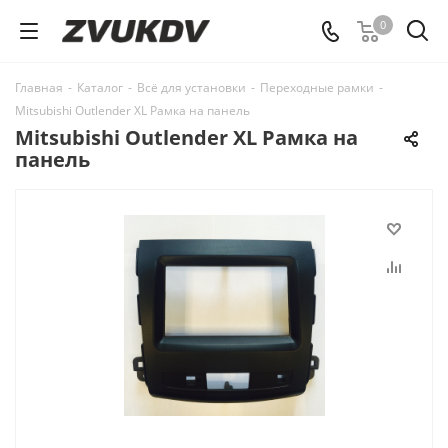
0
Главная
-
Каталог
-
Всё для установки
-
Переходные рамки
-
Mitsubishi Outlender XL Рамка на панель
Mitsubishi Outlender XL Рамка на
панель