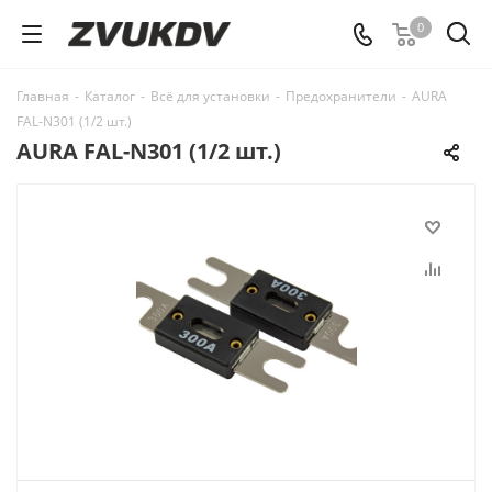
0
Главная
-
Каталог
-
Всё для установки
-
Предохранители
-
AURA
FAL-N301 (1/2 шт.)
AURA FAL-N301 (1/2 шт.)